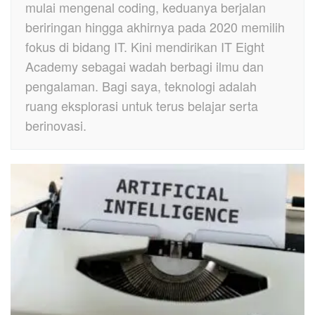
mulai mengenal coding, keduanya berjalan
beriringan hingga akhirnya pada 2020 memilih
fokus di bidang IT. Kini mendirikan IT Eight
Academy sebagai wadah berbagi ilmu dan
pengalaman. Bagi saya, teknologi adalah
ruang eksplorasi untuk terus belajar serta
berinovasi.