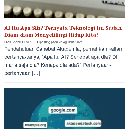
AI Itu Apa Sih? Ternyata Teknologi Ini Sudah
Diam-diam Mengelilingi Hidup Kita!
Oleh
Khoirul Husen
Diposting pada
25 Agustus 2025
Pendahuluan Sahabat Akademia, pernahkah kalian
bertanya-tanya, “Apa itu AI? Sehebat apa dia? Di
mana saja dia? Kenapa dia ada?” Pertanyaan-
pertanyaan […]