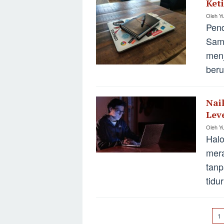
Ket
Oleh
Yu
Pend
Sama
menj
beru
Nai
Lev
Oleh
Yu
Hal
mera
tanp
tidu
1