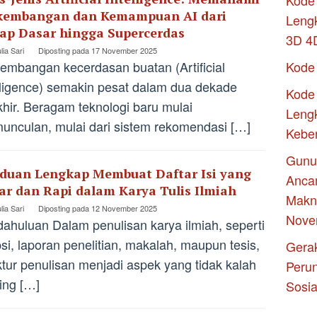
Kode 
kembangan dan Kemampuan AI dari
Leng
ap Dasar hingga Supercerdas
3D 4
lia Sari
Diposting pada
17 November 2025
embangan kecerdasan buatan (Artificial
Kode
lligence) semakin pesat dalam dua dekade
Kode 
khir. Beragam teknologi baru mulai
Lengk
unculan, mulai dari sistem rekomendasi […]
Kebe
Gunu
duan Lengkap Membuat Daftar Isi yang
Anca
ar dan Rapi dalam Karya Tulis Ilmiah
Makna
lia Sari
Diposting pada
12 November 2025
Nove
ahuluan Dalam penulisan karya ilmiah, seperti
psi, laporan penelitian, makalah, maupun tesis,
Gerak
ktur penulisan menjadi aspek yang tidak kalah
Peru
ing […]
Sosia