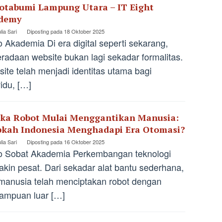
Kotabumi Lampung Utara – IT Eight
demy
lia Sari
Diposting pada
18 Oktober 2025
o Akademia Di era digital seperti sekarang,
radaan website bukan lagi sekadar formalitas.
ite telah menjadi identitas utama bagi
vidu, […]
ika Robot Mulai Menggantikan Manusia:
pkah Indonesia Menghadapi Era Otomasi?
lia Sari
Diposting pada
16 Oktober 2025
o Sobat Akademia Perkembangan teknologi
kin pesat. Dari sekadar alat bantu sederhana,
 manusia telah menciptakan robot dengan
ampuan luar […]