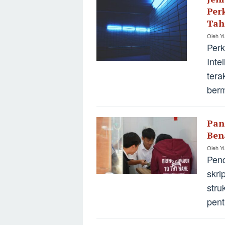
Per
Tah
Oleh
Yu
Perk
Inte
tera
berm
Pan
Ben
Oleh
Yu
Pend
skri
stru
pent