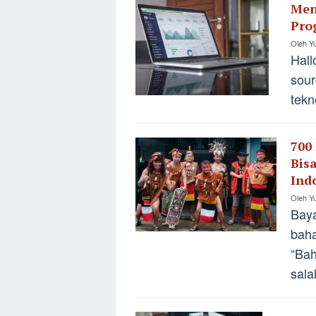
Men
Pro
Oleh
Yu
Hall
sour
tekn
700
Bis
Indo
Oleh
Yu
Baya
baha
“Bah
sala