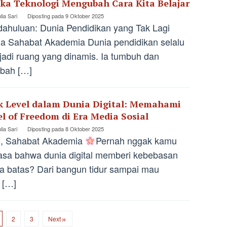
ika Teknologi Mengubah Cara Kita Belajar
lia Sari
Diposting pada
9 Oktober 2025
ahuluan: Dunia Pendidikan yang Tak Lagi
 Sahabat Akademia Dunia pendidikan selalu
adi ruang yang dinamis. Ia tumbuh dan
bah […]
k Level dalam Dunia Digital: Memahami
el of Freedom di Era Media Sosial
lia Sari
Diposting pada
8 Oktober 2025
o, Sahabat Akademia
Pernah nggak kamu
sa bahwa dunia digital memberi kebebasan
a batas? Dari bangun tidur sampai mau
r […]
2
3
Next