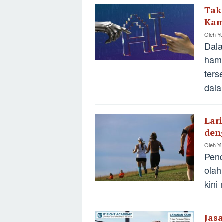
Tak
Kam
Oleh
Yu
Dala
hamp
ters
dala
Lar
den
Oleh
Yu
Pend
olah
kini
Jas