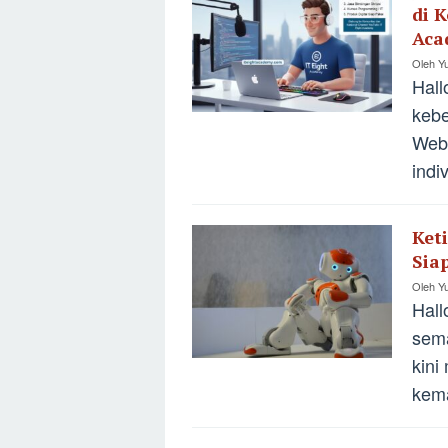
di 
Aca
Oleh
Yu
Hall
kebe
Webs
indi
Ket
Sia
Oleh
Yu
Hall
sema
kini
kem