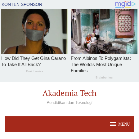
Loncat
Akademia Tech
ke
Pendidikan dan Teknologi
konten
MENU