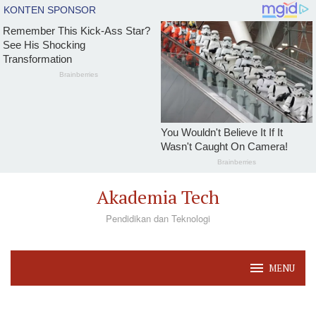
Loncat
Akademia Tech
ke
Pendidikan dan Teknologi
konten
MENU