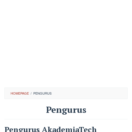
HOMEPAGE
/
PENGURUS
Pengurus
Oleh
Yulia
Pengurus AkademiaTech
Sari
Diposting