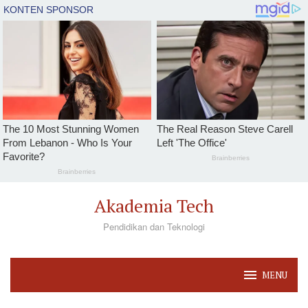
Loncat
Akademia Tech
ke
Pendidikan dan Teknologi
konten
MENU