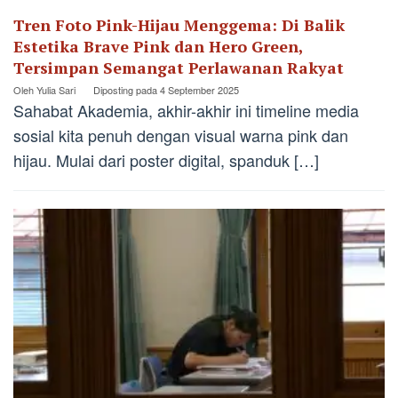
Tren Foto Pink-Hijau Menggema: Di Balik
Estetika Brave Pink dan Hero Green,
Tersimpan Semangat Perlawanan Rakyat
Oleh
Yulia Sari
Diposting pada
4 September 2025
Sahabat Akademia, akhir-akhir ini timeline media
sosial kita penuh dengan visual warna pink dan
hijau. Mulai dari poster digital, spanduk […]