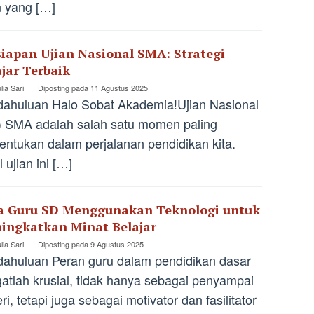
n yang […]
siapan Ujian Nasional SMA: Strategi
ajar Terbaik
lia Sari
Diposting pada
11 Agustus 2025
ahuluan Halo Sobat Akademia!Ujian Nasional
 SMA adalah salah satu momen paling
ntukan dalam perjalanan pendidikan kita.
l ujian ini […]
a Guru SD Menggunakan Teknologi untuk
ingkatkan Minat Belajar
lia Sari
Diposting pada
9 Agustus 2025
ahuluan Peran guru dalam pendidikan dasar
atlah krusial, tidak hanya sebagai penyampai
ri, tetapi juga sebagai motivator dan fasilitator