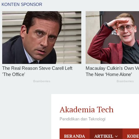
tutup
Loncat
ke
Akademia Tech
konten
Pendidikan dan Teknologi
BERANDA
ARTIKEL
KODE