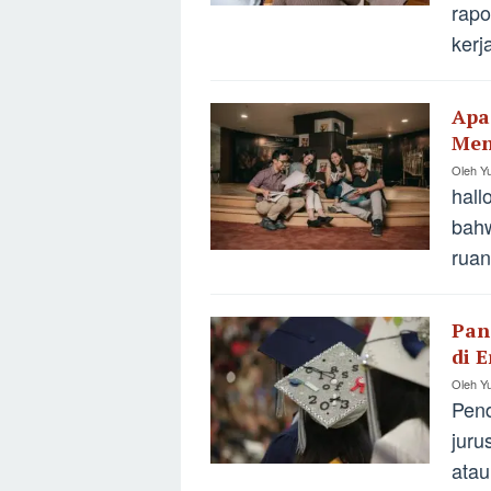
rapo
kerj
Apa
Men
Oleh
Yu
hall
bahw
ruan
Pan
di E
Oleh
Yu
Pend
juru
atau