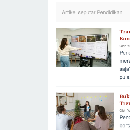
Artikel seputar Pendidikan
Tra
Kon
Oleh
Yu
Pen
mera
saja
pula
Buk
Tre
Oleh
Yu
Pen
bert