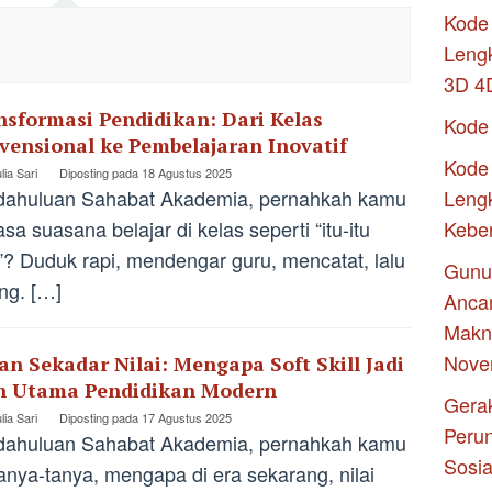
Kode 
Leng
3D 4
nsformasi Pendidikan: Dari Kelas
Kode
vensional ke Pembelajaran Inovatif
Kode 
lia Sari
Diposting pada
18 Agustus 2025
dahuluan Sahabat Akademia, pernahkah kamu
Lengk
sa suasana belajar di kelas seperti “itu-itu
Kebe
”? Duduk rapi, mendengar guru, mencatat, lalu
Gunu
ng. […]
Anca
Makna
Nove
an Sekadar Nilai: Mengapa Soft Skill Jadi
n Utama Pendidikan Modern
Gerak
lia Sari
Diposting pada
17 Agustus 2025
Peru
dahuluan Sahabat Akademia, pernahkah kamu
Sosia
anya-tanya, mengapa di era sekarang, nilai