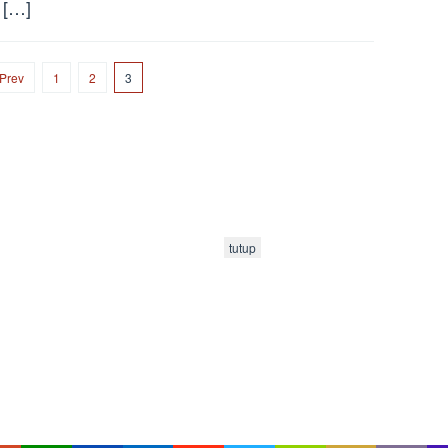
 […]
Prev
1
2
3
tutup