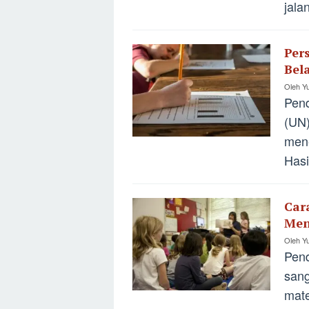
jala
Per
Bel
Oleh
Yu
Pend
(UN)
mene
Hasi
Car
Men
Oleh
Yu
Pend
sang
mate