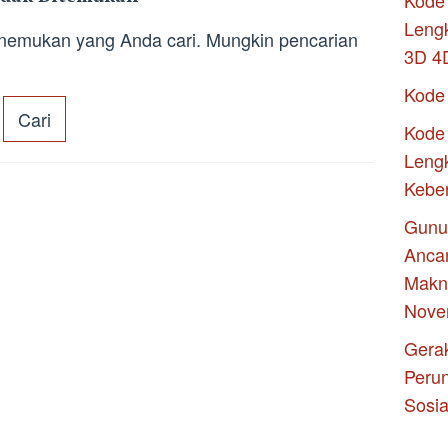
Kode 
Leng
enemukan yang Anda cari. Mungkin pencarian
3D 4
Kode
Kode 
Lengk
Kebe
Gunu
Anca
Makna
Nove
Gerak
Peru
Sosia