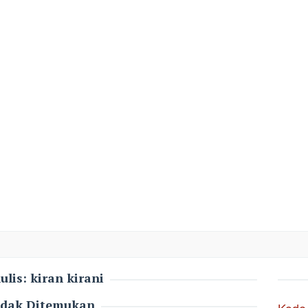
ulis:
kiran kirani
idak Ditemukan