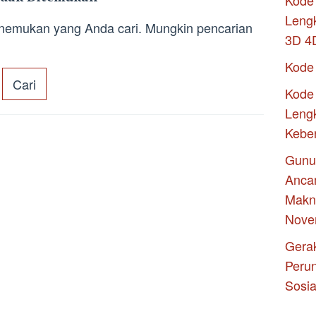
Kode 
Leng
enemukan yang Anda cari. Mungkin pencarian
3D 4
Kode
Kode 
Lengk
Kebe
Gunu
Anca
Makna
Nove
Gerak
Peru
Sosia