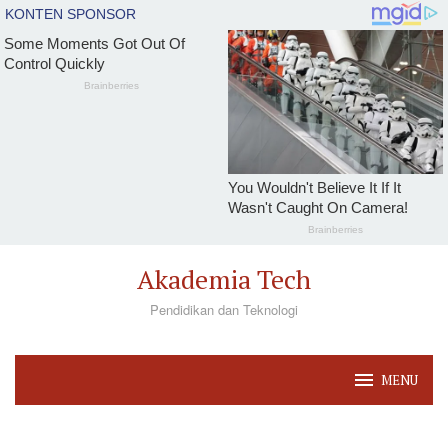
Loncat
Akademia Tech
ke
Pendidikan dan Teknologi
konten
MENU