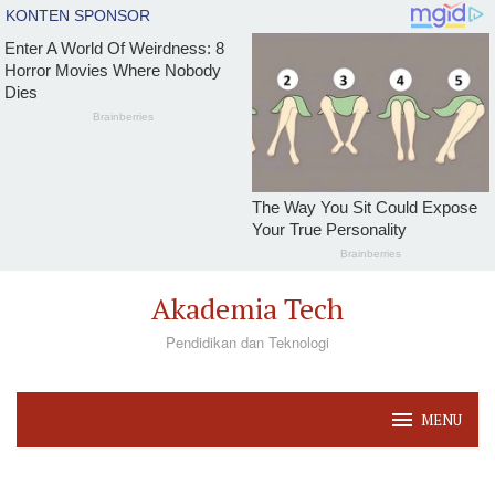
Loncat
Akademia Tech
ke
Pendidikan dan Teknologi
konten
MENU