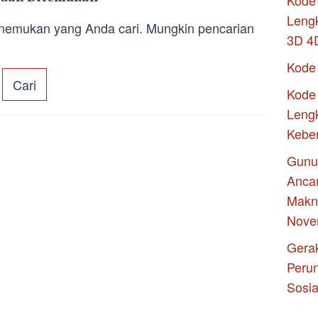
Kode 
Leng
enemukan yang Anda cari. Mungkin pencarian
3D 4
Kode
Kode 
Lengk
Kebe
Gunu
Anca
Makna
Nove
Gerak
Peru
Sosia