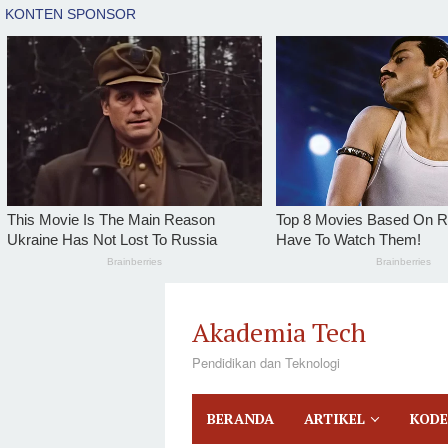
tutup
Loncat
ke
Akademia Tech
konten
Pendidikan dan Teknologi
BERANDA
ARTIKEL
KODE