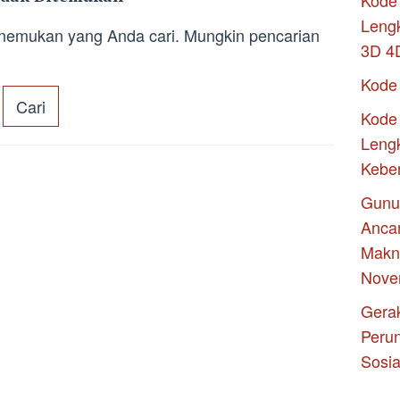
Kode 
Leng
enemukan yang Anda cari. Mungkin pencarian
3D 4
Kode
Kode 
Lengk
Kebe
Gunu
Anca
Makna
Nove
Gerak
Peru
Sosia