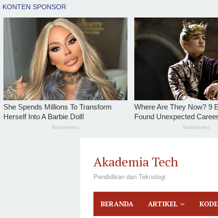
tutup
Loncat
ke
Akademia Tech
konten
Pendidikan dan Teknologi
BERANDA
ARTIKEL
KODE