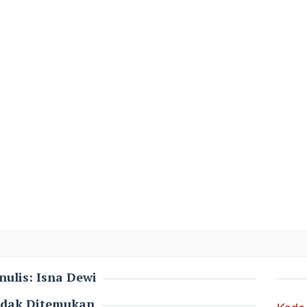
nulis:
Isna Dewi
idak Ditemukan